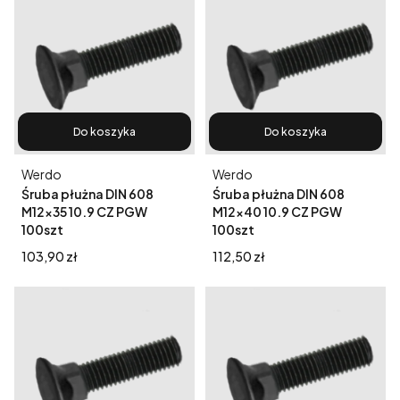
Do koszyka
Do koszyka
Producent
Producent
Werdo
Werdo
Śruba płużna DIN 608
Śruba płużna DIN 608
M12x35 10.9 CZ PGW
M12x40 10.9 CZ PGW
100szt
100szt
Cena
Cena
103,90 zł
112,50 zł