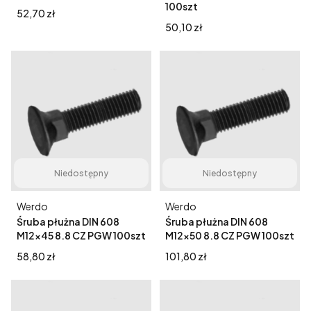
100szt
Cena
52,70 zł
Cena
50,10 zł
Niedostępny
Niedostępny
Producent
Producent
Werdo
Werdo
Śruba płużna DIN 608
Śruba płużna DIN 608
M12x45 8.8 CZ PGW 100szt
M12x50 8.8 CZ PGW 100szt
Cena
Cena
58,80 zł
101,80 zł