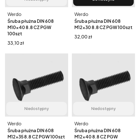
Producent
Producent
Werdo
Werdo
Śruba płużna DIN 608
Śruba płużna DIN 608
M10x40 8.8 CZ PGW
M12x30 8.8 CZ PGW 100szt
100szt
Cena
32,00 zł
Cena
33,10 zł
Niedostępny
Niedostępny
Producent
Producent
Werdo
Werdo
Śruba płużna DIN 608
Śruba płużna DIN 608
M12x35 8.8 CZ PGW 100szt
M12x40 8.8 CZ PGW