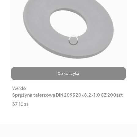
Do koszyka
Producent
Werdo
Sprężyna talerzowa DIN 2093 20x8,2x1,0 CZ 200szt
Cena
37,10 zł