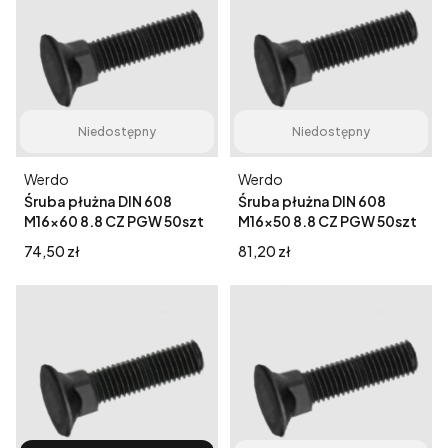
Niedostępny
Niedostępny
Producent
Producent
Werdo
Werdo
Śruba płużna DIN 608
Śruba płużna DIN 608
M16x60 8.8 CZ PGW 50szt
M16x50 8.8 CZ PGW 50szt
Cena
Cena
74,50 zł
81,20 zł