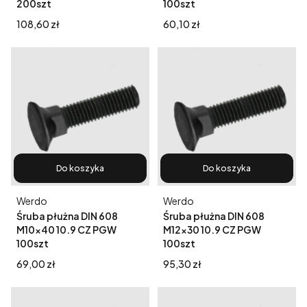
200szt
100szt
Cena
Cena
108,60 zł
60,10 zł
Do koszyka
Do koszyka
Producent
Producent
Werdo
Werdo
Śruba płużna DIN 608
Śruba płużna DIN 608
M10x40 10.9 CZ PGW
M12x30 10.9 CZ PGW
100szt
100szt
Cena
Cena
69,00 zł
95,30 zł