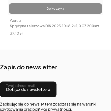
Do koszyka
Producent
Werdo
Sprężyna talerzowa DIN 2093 20x8,2x1,0 CZ 200szt
Cena
37,10 zł
Zapis do newsletter
Twój adres e-mail
Dołącz do newslettera
Zapisując się do newslettera zgadzasz się na warunki
użytkowania oraz politykę prywatności.