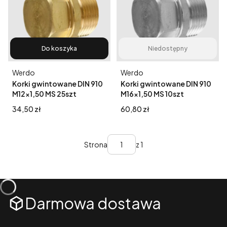
Do koszyka
Niedostępny
Producent
Producent
Werdo
Werdo
Korki gwintowane DIN 910
Korki gwintowane DIN 910
M12x1,50 MS 25szt
M16x1,50 MS 10szt
Cena
Cena
34,50 zł
60,80 zł
Strona
z 1
Darmowa dostawa