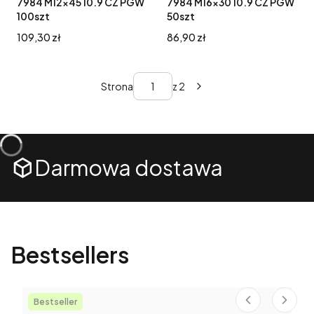
7984 M12x45 10.9 CZ PGW
7984 M16x30 10.9 CZ PGW
100szt
50szt
Cena
Cena
109,30 zł
86,90 zł
Strona
z 2
Darmowa dostawa
Bestsellers
Bestseller