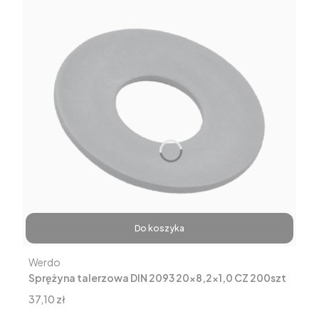
Do koszyka
Producent
Werdo
Sprężyna talerzowa DIN 2093 20x8,2x1,0 CZ 200szt
Cena
37,10 zł