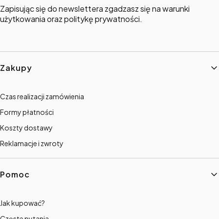
Zapisując się do newslettera zgadzasz się na warunki
użytkowania oraz politykę prywatności.
Linki w stopce
Zakupy
Czas realizacji zamówienia
Formy płatności
Koszty dostawy
Reklamacje i zwroty
Pomoc
Jak kupować?
Częste pytania