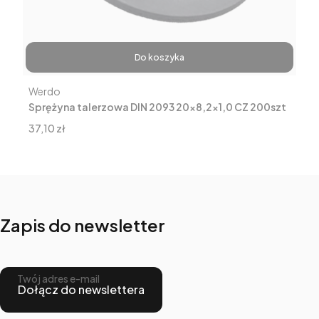
Do koszyka
Producent
Werdo
Sprężyna talerzowa DIN 2093 20x8,2x1,0 CZ 200szt
Cena
37,10 zł
Zapis do newsletter
Twój adres e-mail
Dołącz do newslettera