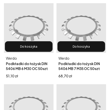
Do koszyka
Do koszyka
Producent
Producent
Werdo
Werdo
Podkładki do łożysk DIN
Podkładki do łożysk DIN
5406 MB 6 M30 OC 50szt
5406 MB 7 M35 OC 50szt
Cena
Cena
51,10 zł
68,70 zł