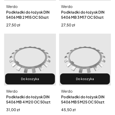
Producent
Producent
Werdo
Werdo
Podkładki do łożysk DIN
Podkładki do łożysk DIN
5406 MB 2 M15 OC 50szt
5406 MB 3 M17 OC 50szt
Cena
Cena
27,50 zł
27,50 zł
Do koszyka
Do koszyka
Producent
Producent
Werdo
Werdo
Podkładki do łożysk DIN
Podkładki do łożysk DIN
5406 MB 4 M20 OC 50szt
5406 MB 5 M25 OC 50szt
Cena
Cena
31,00 zł
45,50 zł