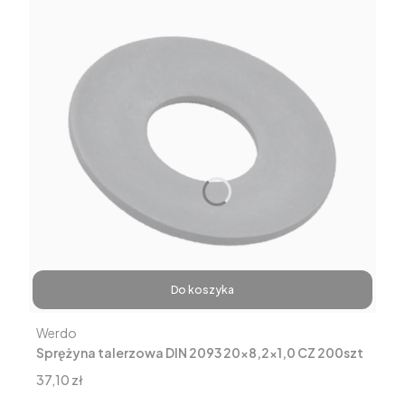
Do koszyka
Producent
Werdo
Sprężyna talerzowa DIN 2093 20x8,2x1,0 CZ 200szt
Cena
37,10 zł