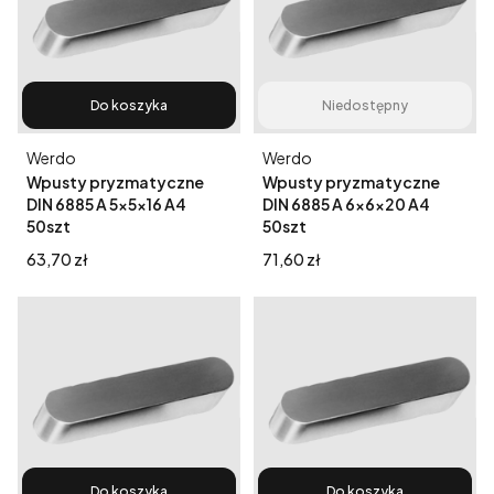
Do koszyka
Niedostępny
Producent
Producent
Werdo
Werdo
Wpusty pryzmatyczne
Wpusty pryzmatyczne
DIN 6885 A 5x5x16 A4
DIN 6885 A 6x6x20 A4
50szt
50szt
Cena
Cena
63,70 zł
71,60 zł
Do koszyka
Do koszyka