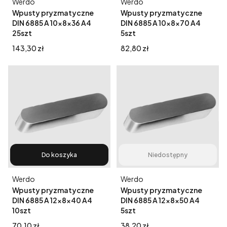
Producent
Producent
Werdo
Werdo
Wpusty pryzmatyczne
Wpusty pryzmatyczne
DIN 6885 A 10x8x36 A4
DIN 6885 A 10x8x70 A4
25szt
5szt
Cena
Cena
143,30 zł
82,80 zł
Do koszyka
Niedostępny
Producent
Producent
Werdo
Werdo
Wpusty pryzmatyczne
Wpusty pryzmatyczne
DIN 6885 A 12x8x40 A4
DIN 6885 A 12x8x50 A4
10szt
5szt
Cena
Cena
70,10 zł
38,20 zł