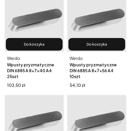
Do koszyka
Do koszyka
Producent
Producent
Werdo
Werdo
Wpusty pryzmatyczne
Wpusty pryzmatyczne
DIN 6885 A 8x7x40 A4
DIN 6885 A 8x7x56 A4
25szt
10szt
Cena
Cena
103,50 zł
54,10 zł