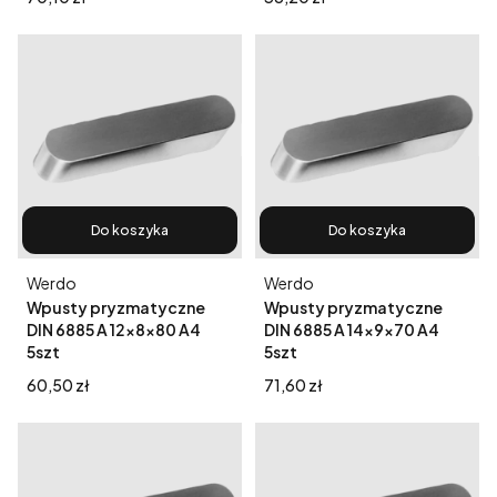
Do koszyka
Do koszyka
Producent
Producent
Werdo
Werdo
Wpusty pryzmatyczne
Wpusty pryzmatyczne
DIN 6885 A 12x8x80 A4
DIN 6885 A 14x9x70 A4
5szt
5szt
Cena
Cena
60,50 zł
71,60 zł