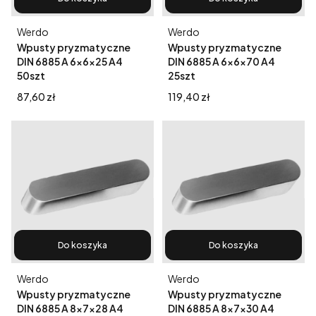
Producent
Producent
Werdo
Werdo
Wpusty pryzmatyczne
Wpusty pryzmatyczne
DIN 6885 A 6x6x25 A4
DIN 6885 A 6x6x70 A4
50szt
25szt
Cena
Cena
87,60 zł
119,40 zł
Do koszyka
Do koszyka
Producent
Producent
Werdo
Werdo
Wpusty pryzmatyczne
Wpusty pryzmatyczne
DIN 6885 A 8x7x28 A4
DIN 6885 A 8x7x30 A4