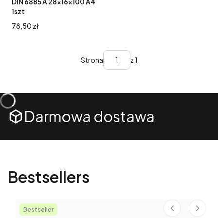
DIN 6885 A 28x16x100 A4
1szt
Cena
78,50 zł
Strona
z 1
Darmowa dostawa
Bestsellers
Bestseller