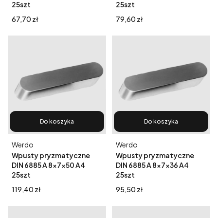
25szt
25szt
Cena
Cena
67,70 zł
79,60 zł
Do koszyka
Do koszyka
Producent
Producent
Werdo
Werdo
Wpusty pryzmatyczne
Wpusty pryzmatyczne
DIN 6885 A 8x7x50 A4
DIN 6885 A 8x7x36 A4
25szt
25szt
Cena
Cena
119,40 zł
95,50 zł