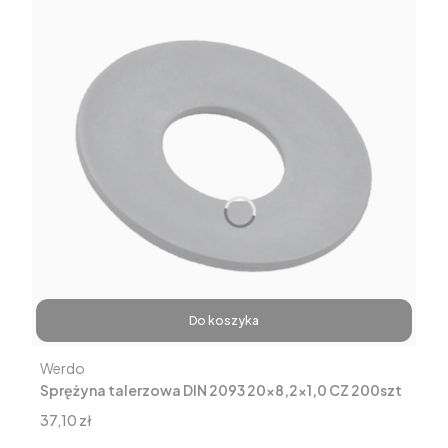
Do koszyka
Producent
Werdo
Sprężyna talerzowa DIN 2093 20x8,2x1,0 CZ 200szt
Cena
37,10 zł