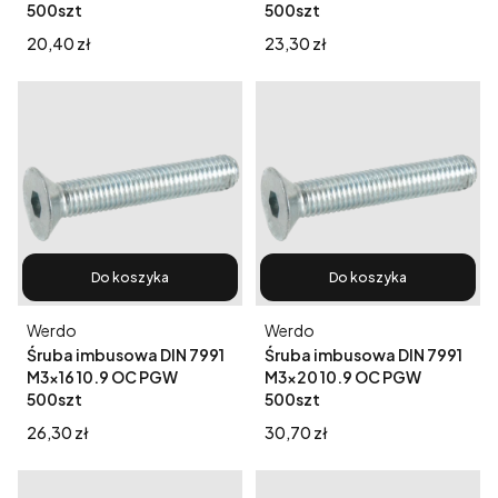
500szt
500szt
Cena
Cena
20,40 zł
23,30 zł
Do koszyka
Do koszyka
Producent
Producent
Werdo
Werdo
Śruba imbusowa DIN 7991
Śruba imbusowa DIN 7991
M3x16 10.9 OC PGW
M3x20 10.9 OC PGW
500szt
500szt
Cena
Cena
26,30 zł
30,70 zł