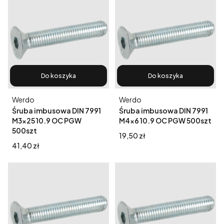
Do koszyka
Do koszyka
Producent
Producent
Werdo
Werdo
Śruba imbusowa DIN 7991
Śruba imbusowa DIN 7991
M3x25 10.9 OC PGW
M4x6 10.9 OC PGW 500szt
500szt
Cena
19,50 zł
Cena
41,40 zł