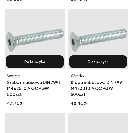
Do koszyka
Do koszyka
Producent
Producent
Werdo
Werdo
Śruba imbusowa DIN 7991
Śruba imbusowa DIN 7991
M4x25 10.9 OC PGW
M4x30 10.9 OC PGW
500szt
500szt
Cena
Cena
43,70 zł
48,40 zł