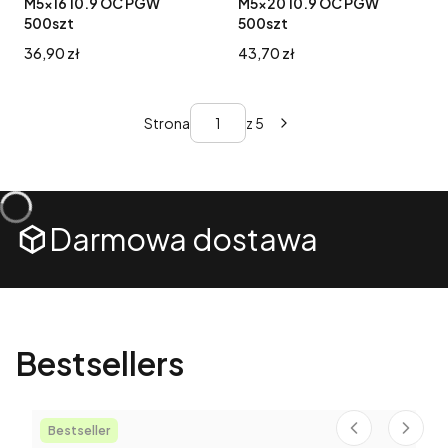
M5x16 10.9 OC PGW
M5x20 10.9 OC PGW
500szt
500szt
Cena
Cena
36,90 zł
43,70 zł
Strona
z 5
Darmowa dostawa
Bestsellers
Bestseller