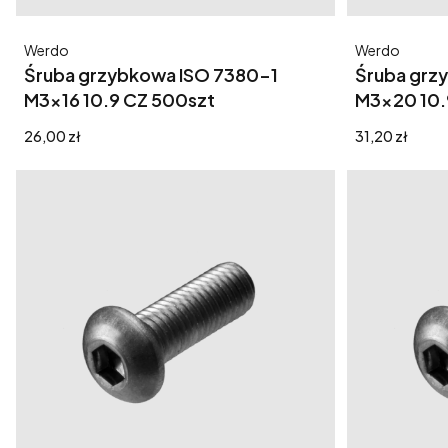
Producent
Producent
Werdo
Werdo
Śruba grzybkowa ISO 7380-1
Śruba grz
M3x16 10.9 CZ 500szt
M3x20 10.
Cena
Cena
26,00 zł
31,20 zł