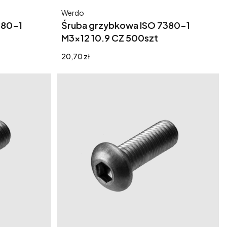
Producent
Werdo
380-1
Śruba grzybkowa ISO 7380-1
M3x12 10.9 CZ 500szt
Cena
20,70 zł