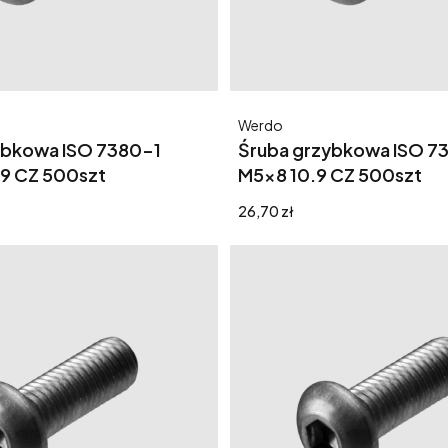
Producent
Werdo
ybkowa ISO 7380-1
Śruba grzybkowa ISO 7
9 CZ 500szt
M5x8 10.9 CZ 500szt
Cena
26,70 zł