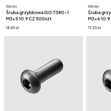
Producent
Producent
Werdo
Werdo
Śruba grzybkowa ISO 7380-1
Śruba grz
M3x5 10.9 CZ 500szt
M3x6 10.9
Cena
Cena
18,60 zł
17,20 zł