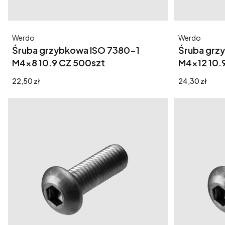
Producent
Producent
Werdo
Werdo
Śruba grzybkowa ISO 7380-1
Śruba grz
M4x8 10.9 CZ 500szt
M4x12 10.
Cena
Cena
22,50 zł
24,30 zł