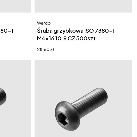
Producent
Werdo
380-1
Śruba grzybkowa ISO 7380-1
M4x16 10.9 CZ 500szt
Cena
28,60 zł