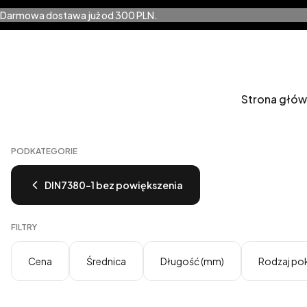
Darmowa dostawa już od 300 PLN.
Strona głó
PODKATEGORIE
DIN7380-1 bez powiększenia
FILTRY
Cena
Średnica
Długość (mm)
Rodzaj po
Koniec filtrów