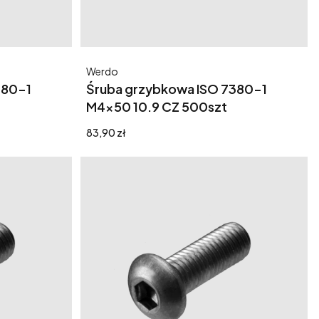
Producent
Werdo
380-1
Śruba grzybkowa ISO 7380-1
M4x50 10.9 CZ 500szt
Cena
83,90 zł