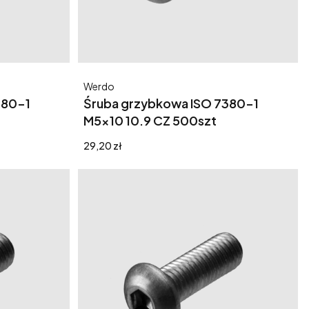
Producent
Werdo
380-1
Śruba grzybkowa ISO 7380-1
M5x10 10.9 CZ 500szt
Cena
29,20 zł