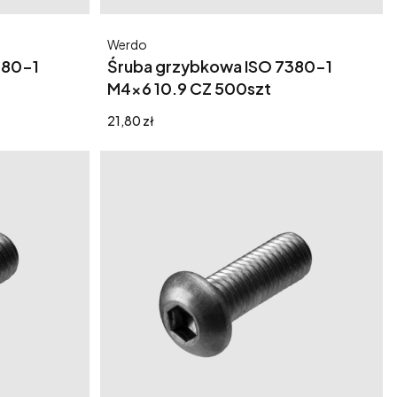
Producent
Werdo
380-1
Śruba grzybkowa ISO 7380-1
M4x6 10.9 CZ 500szt
Cena
21,80 zł