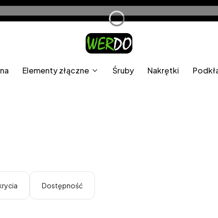
wna
Elementy złączne
Śruby
Nakrętki
Podkł
krycia
Dostępność