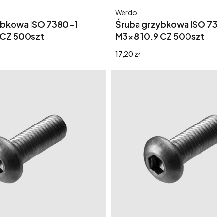
Producent
Werdo
ybkowa ISO 7380-1
Śruba grzybkowa ISO 7
 CZ 500szt
M3x8 10.9 CZ 500szt
Cena
17,20 zł