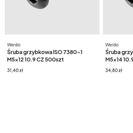
Producent
Producent
Werdo
Werdo
Śruba grzybkowa ISO 7380-1
Śruba grz
M5x12 10.9 CZ 500szt
M5x14 10.
Cena
Cena
31,40 zł
34,80 zł