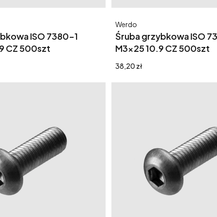
Producent
Werdo
ybkowa ISO 7380-1
Śruba grzybkowa ISO 7
9 CZ 500szt
M3x25 10.9 CZ 500szt
Cena
38,20 zł