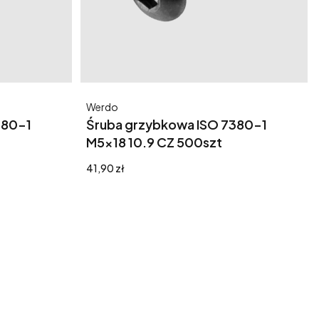
Producent
Werdo
380-1
Śruba grzybkowa ISO 7380-1
M5x18 10.9 CZ 500szt
Cena
41,90 zł