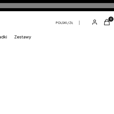
Produ
Zaloguj się
Kos
POLSKI / ZŁ
adki
Zestawy