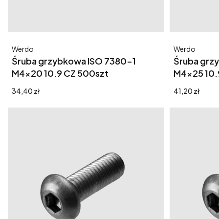
Producent
Producent
Werdo
Werdo
Śruba grzybkowa ISO 7380-1
Śruba grz
M4x20 10.9 CZ 500szt
M4x25 10.
Cena
Cena
34,40 zł
41,20 zł