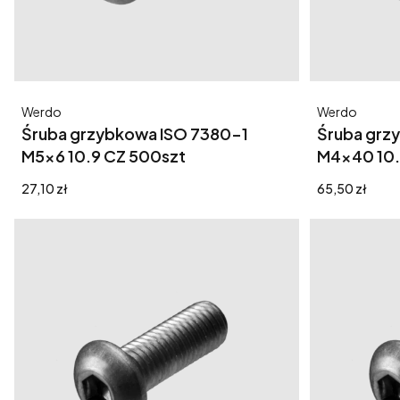
Producent
Producent
Werdo
Werdo
Śruba grzybkowa ISO 7380-1
Śruba grz
M5x6 10.9 CZ 500szt
M4x40 10.
Cena
Cena
27,10 zł
65,50 zł