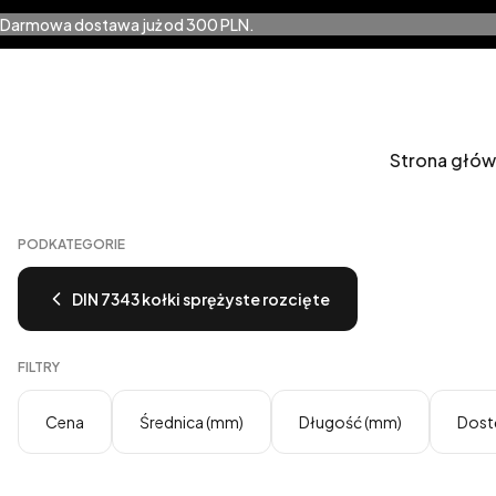
Darmowa dostawa już od 300 PLN.
Strona głó
PODKATEGORIE
DIN 7343 kołki sprężyste rozcięte
FILTRY
Cena
Średnica (mm)
Długość (mm)
Dost
Koniec filtrów