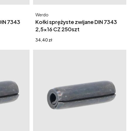
Producent
Werdo
DIN 7343
Kołki sprężyste zwijane DIN 7343
2,5x16 CZ 250szt
Cena
34,40 zł