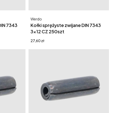
Producent
Werdo
DIN 7343
Kołki sprężyste zwijane DIN 7343
3x12 CZ 250szt
Cena
27,60 zł