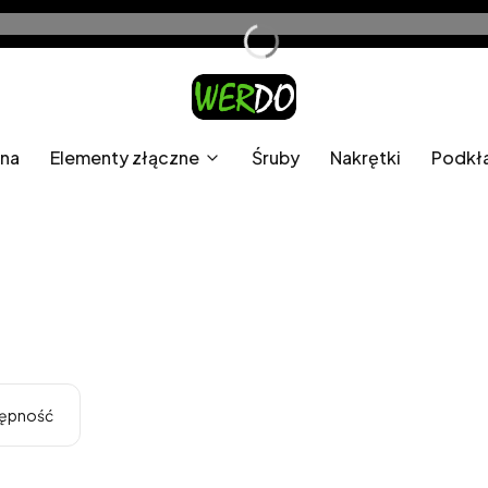
wna
Elementy złączne
Śruby
Nakrętki
Podkł
ępność