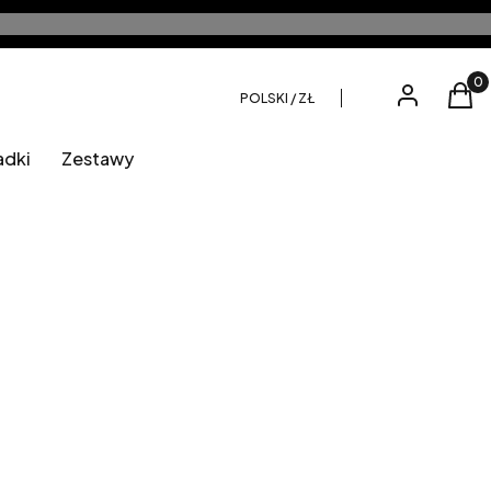
Produ
Zaloguj się
Kos
POLSKI / ZŁ
adki
Zestawy