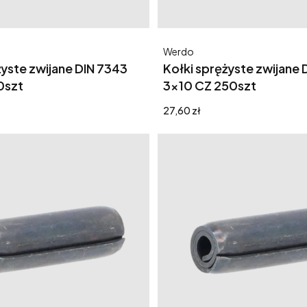
Producent
Werdo
żyste zwijane DIN 7343
Kołki sprężyste zwijane 
0szt
3x10 CZ 250szt
Cena
27,60 zł