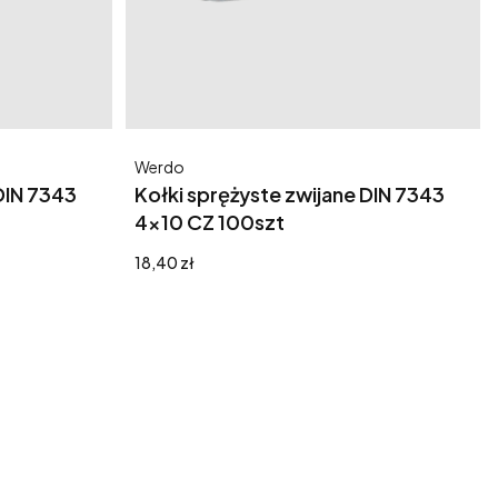
Producent
Werdo
DIN 7343
Kołki sprężyste zwijane DIN 7343
4x10 CZ 100szt
Cena
18,40 zł