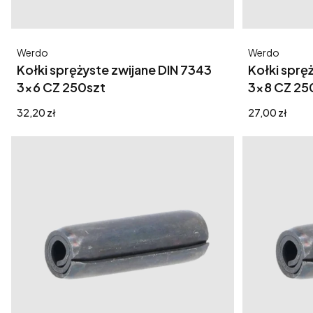
Producent
Producent
Werdo
Werdo
Kołki sprężyste zwijane DIN 7343
Kołki sprę
3x6 CZ 250szt
3x8 CZ 25
Cena
Cena
32,20 zł
27,00 zł