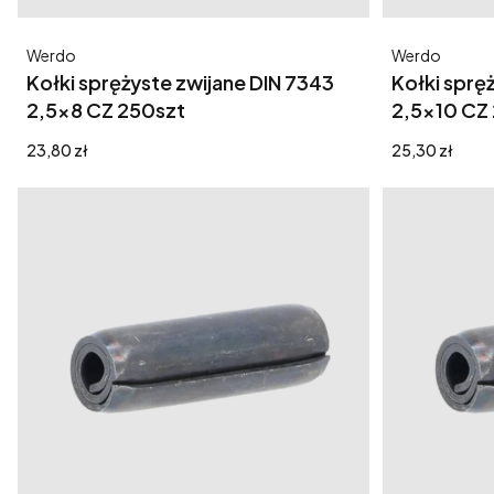
Producent
Producent
Werdo
Werdo
Kołki sprężyste zwijane DIN 7343
Kołki sprę
2,5x8 CZ 250szt
2,5x10 CZ
Cena
Cena
23,80 zł
25,30 zł