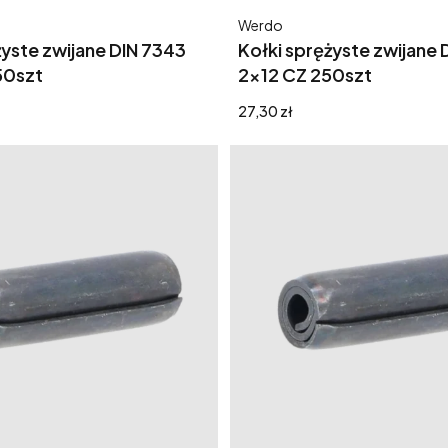
Producent
Werdo
żyste zwijane DIN 7343
Kołki sprężyste zwijane 
50szt
2x12 CZ 250szt
Cena
27,30 zł