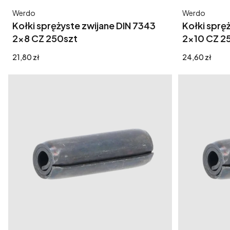
Producent
Producent
Werdo
Werdo
Kołki sprężyste zwijane DIN 7343
Kołki sprę
2x8 CZ 250szt
2x10 CZ 2
Cena
Cena
21,80 zł
24,60 zł