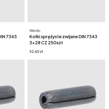
Producent
Werdo
DIN 7343
Kołki sprężyste zwijane DIN 7343
3x28 CZ 250szt
Cena
52,60 zł