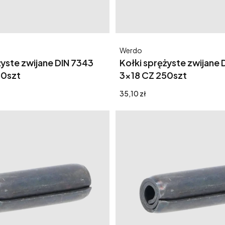
Producent
Werdo
żyste zwijane DIN 7343
Kołki sprężyste zwijane 
50szt
3x18 CZ 250szt
Cena
35,10 zł