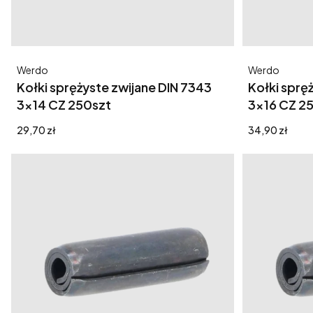
Producent
Producent
Werdo
Werdo
Kołki sprężyste zwijane DIN 7343
Kołki sprę
3x14 CZ 250szt
3x16 CZ 2
Cena
Cena
29,70 zł
34,90 zł