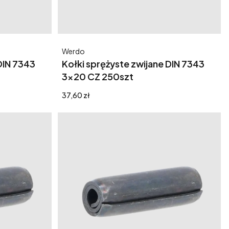
Producent
Werdo
DIN 7343
Kołki sprężyste zwijane DIN 7343
3x20 CZ 250szt
Cena
37,60 zł