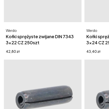
Producent
Producent
Werdo
Werdo
Kołki sprężyste zwijane DIN 7343
Kołki sprę
3x22 CZ 250szt
3x24 CZ 2
Cena
Cena
42,80 zł
43,40 zł