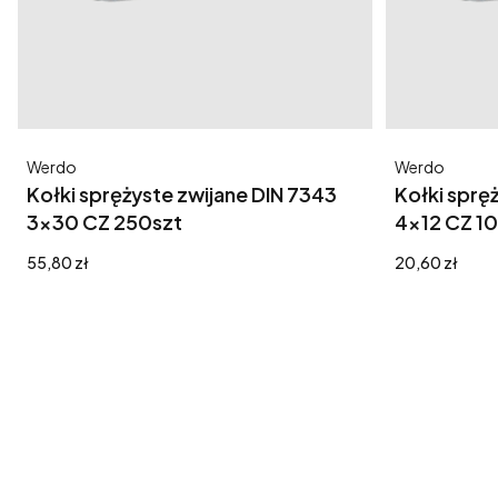
Producent
Producent
Werdo
Werdo
Kołki sprężyste zwijane DIN 7343
Kołki sprę
3x30 CZ 250szt
4x12 CZ 1
Cena
Cena
55,80 zł
20,60 zł