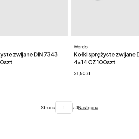
Producent
Werdo
żyste zwijane DIN 7343
Kołki sprężyste zwijane 
00szt
4x14 CZ 100szt
Cena
21,50 zł
Strona
z 4
Następna