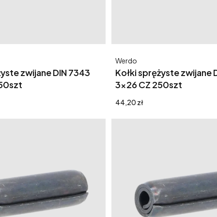
Producent
Werdo
żyste zwijane DIN 7343
Kołki sprężyste zwijane 
50szt
3x26 CZ 250szt
Cena
44,20 zł