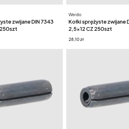
Producent
Werdo
żyste zwijane DIN 7343
Kołki sprężyste zwijane 
 250szt
2,5x12 CZ 250szt
Cena
28,10 zł