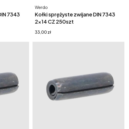
Producent
Werdo
DIN 7343
Kołki sprężyste zwijane DIN 7343
2x14 CZ 250szt
Cena
33,00 zł