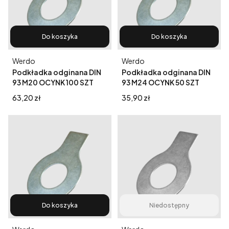
Do koszyka
Do koszyka
Producent
Producent
Werdo
Werdo
Podkładka odginana DIN
Podkładka odginana DIN
93 M20 OCYNK 100 SZT
93 M24 OCYNK 50 SZT
Cena
Cena
63,20 zł
35,90 zł
Do koszyka
Niedostępny