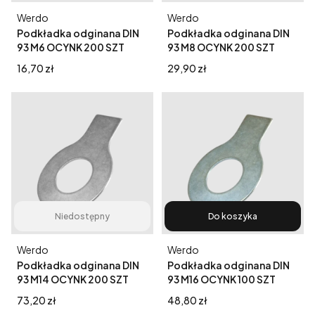
Producent
Producent
Werdo
Werdo
Podkładka odginana DIN
Podkładka odginana DIN
93 M6 OCYNK 200 SZT
93 M8 OCYNK 200 SZT
Cena
Cena
16,70 zł
29,90 zł
Niedostępny
Do koszyka
Producent
Producent
Werdo
Werdo
Podkładka odginana DIN
Podkładka odginana DIN
93 M14 OCYNK 200 SZT
93 M16 OCYNK 100 SZT
Cena
Cena
73,20 zł
48,80 zł