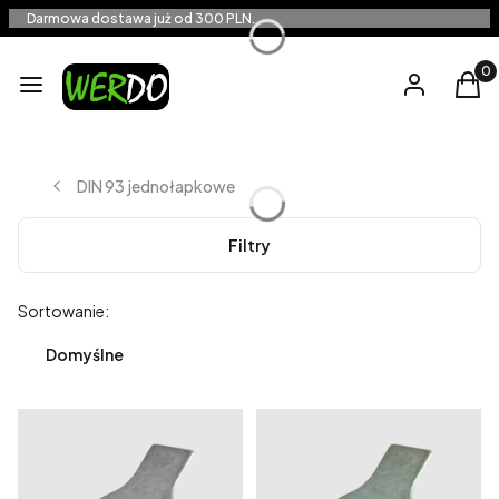
Darmowa dostawa już od 300 PLN.
Produ
Menu
Zaloguj się
Kos
DIN 93 jednołapkowe
Filtry
Lista produktów
Sortowanie:
Domyślne