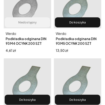
Niedostępny
Do koszyka
Producent
Producent
Werdo
Werdo
Podkładka odginana DIN
Podkładka odginana DIN
93 M4 OCYNK 200 SZT
93 M5 OCYNK 200 SZT
Cena
Cena
4,61 zł
13,50 zł
Do koszyka
Do koszyka