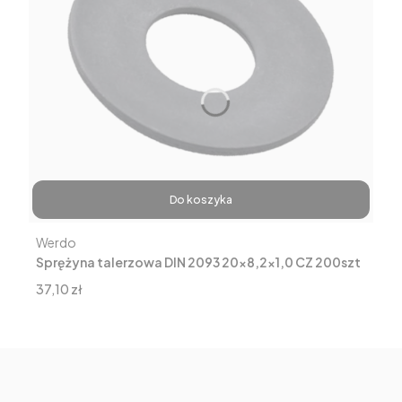
Do koszyka
Producent
Werdo
Sprężyna talerzowa DIN 2093 20x8,2x1,0 CZ 200szt
Cena
37,10 zł