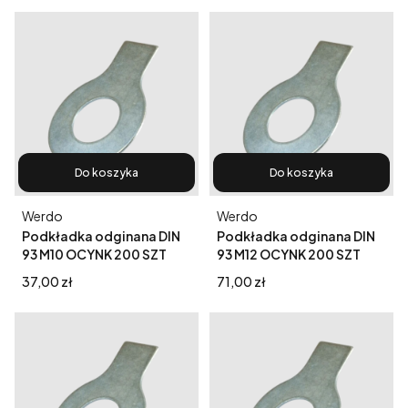
Do koszyka
Do koszyka
Producent
Producent
Werdo
Werdo
Podkładka odginana DIN
Podkładka odginana DIN
93 M10 OCYNK 200 SZT
93 M12 OCYNK 200 SZT
Cena
Cena
37,00 zł
71,00 zł