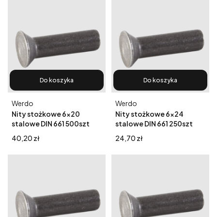
Do koszyka
Do koszyka
Producent
Producent
Werdo
Werdo
Nity stożkowe 6x20
Nity stożkowe 6x24
stalowe DIN 661 500szt
stalowe DIN 661 250szt
Cena
Cena
40,20 zł
24,70 zł