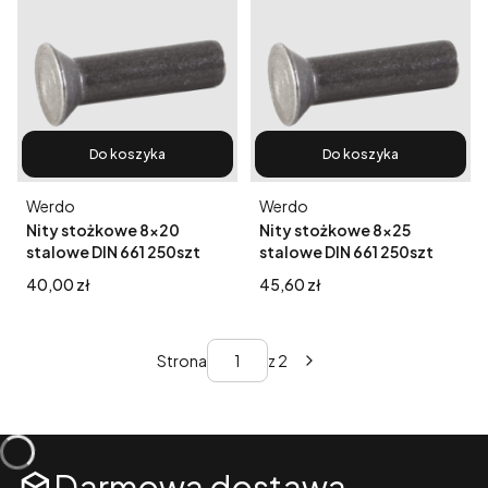
Do koszyka
Do koszyka
Producent
Producent
Werdo
Werdo
Nity stożkowe 8x20
Nity stożkowe 8x25
stalowe DIN 661 250szt
stalowe DIN 661 250szt
Cena
Cena
40,00 zł
45,60 zł
Strona
z 2
Darmowa dostawa