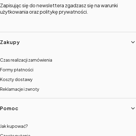
Zapisując się do newslettera zgadzasz się na warunki
użytkowania oraz politykę prywatności.
Linki w stopce
Zakupy
Czas realizacji zamówienia
Formy płatności
Koszty dostawy
Reklamacje i zwroty
Pomoc
Jak kupować?
Częste pytania