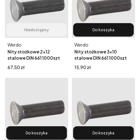
Niedostępny
Do koszyka
Producent
Producent
Werdo
Werdo
Nity stożkowe 2x12
Nity stożkowe 3x10
stalowe DIN 661 1000szt
stalowe DIN 661 1000szt
Cena
Cena
67,50 zł
15,90 zł
Do koszyka
Do koszyka