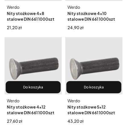
Producent
Producent
Werdo
Werdo
Nity stożkowe 4x8
Nity stożkowe 4x10
stalowe DIN 661 1000szt
stalowe DIN 661 1000szt
Cena
Cena
21,20 zł
24,90 zł
Do koszyka
Do koszyka
Producent
Producent
Werdo
Werdo
Nity stożkowe 4x12
Nity stożkowe 5x12
stalowe DIN 661 1000szt
stalowe DIN 661 1000szt
Cena
Cena
27,60 zł
43,20 zł