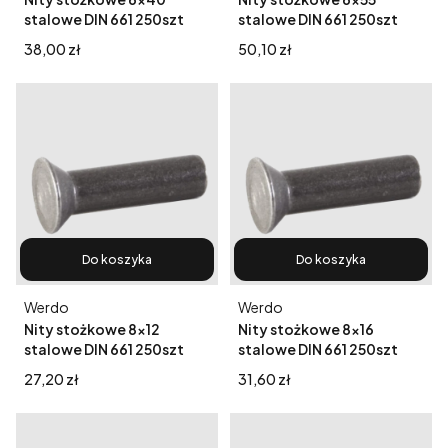
stalowe DIN 661 250szt
stalowe DIN 661 250szt
Cena
Cena
38,00 zł
50,10 zł
Do koszyka
Do koszyka
Producent
Producent
Werdo
Werdo
Nity stożkowe 8x12
Nity stożkowe 8x16
stalowe DIN 661 250szt
stalowe DIN 661 250szt
Cena
Cena
27,20 zł
31,60 zł