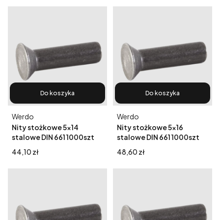
Do koszyka
Do koszyka
Producent
Producent
Werdo
Werdo
Nity stożkowe 5x14
Nity stożkowe 5x16
stalowe DIN 661 1000szt
stalowe DIN 661 1000szt
Cena
Cena
44,10 zł
48,60 zł