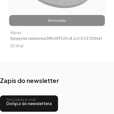
Do koszyka
Producent
Werdo
Sprężyna talerzowa DIN 2093 20x8,2x1,0 CZ 200szt
Cena
37,10 zł
Zapis do newsletter
Twój adres e-mail
Dołącz do newslettera