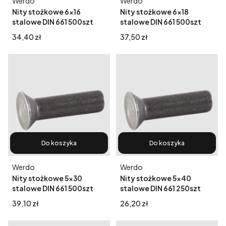
Producent
Producent
Werdo
Werdo
Nity stożkowe 6x16
Nity stożkowe 6x18
stalowe DIN 661 500szt
stalowe DIN 661 500szt
Cena
Cena
34,40 zł
37,50 zł
Do koszyka
Do koszyka
Producent
Producent
Werdo
Werdo
Nity stożkowe 5x30
Nity stożkowe 5x40
stalowe DIN 661 500szt
stalowe DIN 661 250szt
Cena
Cena
39,10 zł
26,20 zł