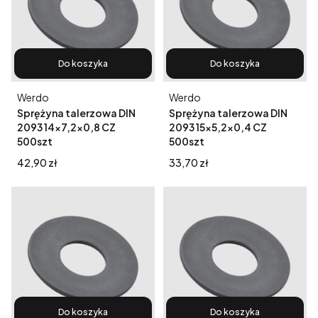
Do koszyka
Do koszyka
Producent
Producent
Werdo
Werdo
Sprężyna talerzowa DIN
Sprężyna talerzowa DIN
2093 14x7,2x0,8 CZ
2093 15x5,2x0,4 CZ
500szt
500szt
Cena
Cena
42,90 zł
33,70 zł
Do koszyka
Do koszyka