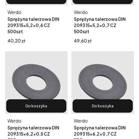
Producent
Producent
Werdo
Werdo
Sprężyna talerzowa DIN
Sprężyna talerzowa DIN
2093 15x5,2x0,6 CZ
2093 15x5,2x0,7 CZ
500szt
500szt
Cena
Cena
40,20 zł
49,60 zł
Do koszyka
Do koszyka
Producent
Producent
Werdo
Werdo
Sprężyna talerzowa DIN
Sprężyna talerzowa DIN
2093 15x6,2x0,5 CZ
2093 15x6,2x0,7 CZ