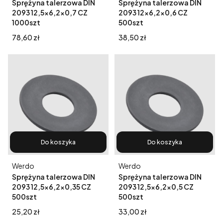
Sprężyna talerzowa DIN
Sprężyna talerzowa DIN
2093 12,5x6,2x0,7 CZ
2093 12x6,2x0,6 CZ
1000szt
500szt
Cena
Cena
78,60 zł
38,50 zł
Do koszyka
Do koszyka
Producent
Producent
Werdo
Werdo
Sprężyna talerzowa DIN
Sprężyna talerzowa DIN
2093 12,5x6,2x0,35 CZ
2093 12,5x6,2x0,5 CZ
500szt
500szt
Cena
Cena
25,20 zł
33,00 zł