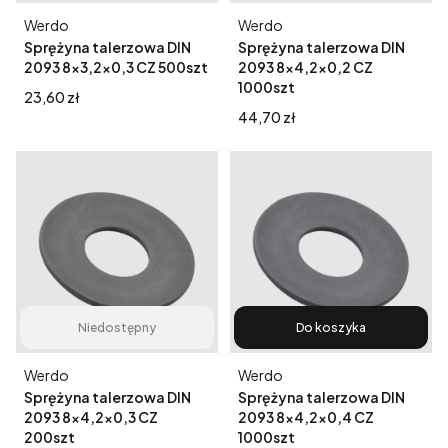
Producent
Producent
Werdo
Werdo
Sprężyna talerzowa DIN
Sprężyna talerzowa DIN
2093 8x3,2x0,3 CZ 500szt
2093 8x4,2x0,2 CZ
1000szt
Cena
23,60 zł
Cena
44,70 zł
Niedostępny
Do koszyka
Producent
Producent
Werdo
Werdo
Sprężyna talerzowa DIN
Sprężyna talerzowa DIN
2093 8x4,2x0,3 CZ
2093 8x4,2x0,4 CZ
200szt
1000szt