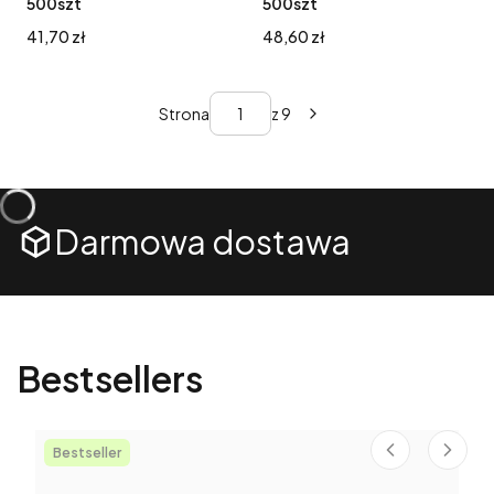
500szt
500szt
Cena
Cena
41,70 zł
48,60 zł
Strona
z 9
Darmowa dostawa
Bestsellers
Bestseller