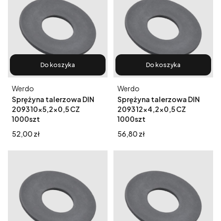
Do koszyka
Do koszyka
Producent
Producent
Werdo
Werdo
Sprężyna talerzowa DIN
Sprężyna talerzowa DIN
2093 10x5,2x0,5 CZ
2093 12x4,2x0,5 CZ
1000szt
1000szt
Cena
Cena
52,00 zł
56,80 zł