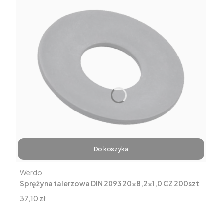
Do koszyka
Producent
Werdo
Sprężyna talerzowa DIN 2093 20x8,2x1,0 CZ 200szt
Cena
37,10 zł