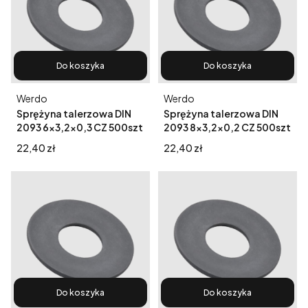
Do koszyka
Do koszyka
Producent
Producent
Werdo
Werdo
Sprężyna talerzowa DIN
Sprężyna talerzowa DIN
2093 6x3,2x0,3 CZ 500szt
2093 8x3,2x0,2 CZ 500szt
Cena
Cena
22,40 zł
22,40 zł
Do koszyka
Do koszyka