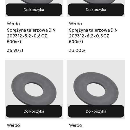
Do koszyka
Do koszyka
Producent
Producent
Werdo
Werdo
Sprężyna talerzowa DIN
Sprężyna talerzowa DIN
2093 12x5,2x0,6 CZ
2093 12x6,2x0,5 CZ
500szt
500szt
Cena
Cena
36,90 zł
33,00 zł
Do koszyka
Do koszyka
Producent
Producent
Werdo
Werdo