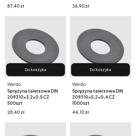
Cena
Cena
87,40 zł
36,90 zł
Do koszyka
Do koszyka
Producent
Producent
Werdo
Werdo
Sprężyna talerzowa DIN
Sprężyna talerzowa DIN
2093 10x3,2x0,5 CZ
2093 10x5,2x0,4 CZ
500szt
1000szt
Cena
Cena
28,40 zł
44,10 zł