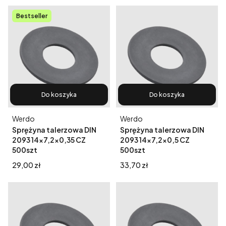
Bestseller
Do koszyka
Do koszyka
Producent
Producent
Werdo
Werdo
Sprężyna talerzowa DIN
Sprężyna talerzowa DIN
2093 14x7,2x0,35 CZ
2093 14x7,2x0,5 CZ
500szt
500szt
Cena
Cena
29,00 zł
33,70 zł