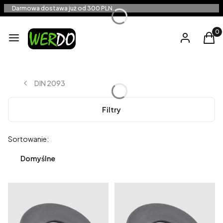
Darmowa dostawa już od 300 PLN.
Produ
Menu
Zaloguj się
Kos
DIN 2093
Filtry
Lista produktów
Sortowanie:
Domyślne