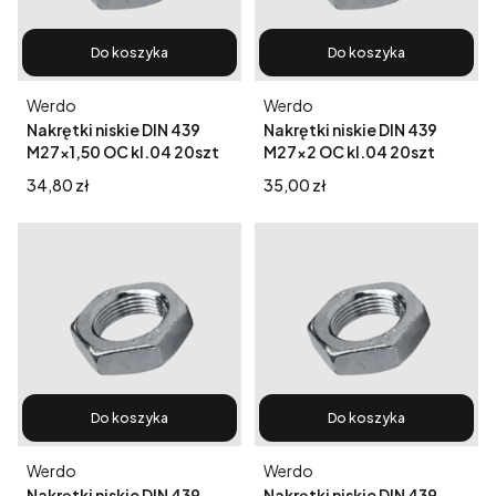
Do koszyka
Do koszyka
Producent
Producent
Werdo
Werdo
Nakrętki niskie DIN 439
Nakrętki niskie DIN 439
M27x1,50 OC kl.04 20szt
M27x2 OC kl.04 20szt
Cena
Cena
34,80 zł
35,00 zł
Do koszyka
Do koszyka
Producent
Producent
Werdo
Werdo
Nakrętki niskie DIN 439
Nakrętki niskie DIN 439