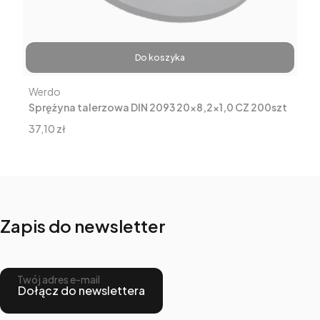
Do koszyka
Producent
Werdo
Sprężyna talerzowa DIN 2093 20x8,2x1,0 CZ 200szt
Cena
37,10 zł
Zapis do newsletter
Twój adres e-mail
Dołącz do newslettera