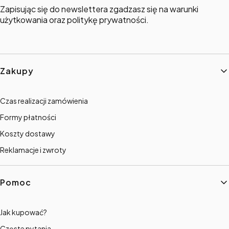
Zapisując się do newslettera zgadzasz się na warunki
użytkowania oraz politykę prywatności.
Linki w stopce
Zakupy
Czas realizacji zamówienia
Formy płatności
Koszty dostawy
Reklamacje i zwroty
Pomoc
Jak kupować?
Częste pytania