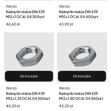
Producent
Producent
Werdo
Werdo
Nakrętki niskie DIN 439
Nakrętki niskie DIN 439
M12x1 OC kl.04 300szt
M10x1 OC kl.04 400szt
Cena
Cena
46,60 zł
43,90 zł
Do koszyka
Do koszyka
Producent
Producent
Werdo
Werdo
Nakrętki niskie DIN 439
Nakrętki niskie DIN 439
M12x1,25 OC kl.04 300szt
M12x1,50 OC kl.04 300szt
Cena
Cena
45,20 zł
45,20 zł