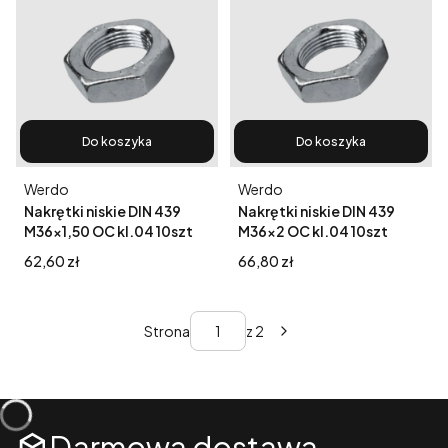
Do koszyka
Do koszyka
Producent
Producent
Werdo
Werdo
Nakrętki niskie DIN 439
Nakrętki niskie DIN 439
M36x1,50 OC kl.04 10szt
M36x2 OC kl.04 10szt
Cena
Cena
62,60 zł
66,80 zł
Strona
z 2
Darmowa dostawa