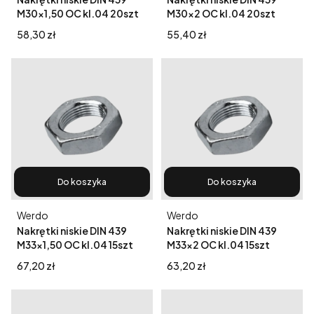
M30x1,50 OC kl.04 20szt
M30x2 OC kl.04 20szt
Cena
Cena
58,30 zł
55,40 zł
Do koszyka
Do koszyka
Producent
Producent
Werdo
Werdo
Nakrętki niskie DIN 439
Nakrętki niskie DIN 439
M33x1,50 OC kl.04 15szt
M33x2 OC kl.04 15szt
Cena
Cena
67,20 zł
63,20 zł