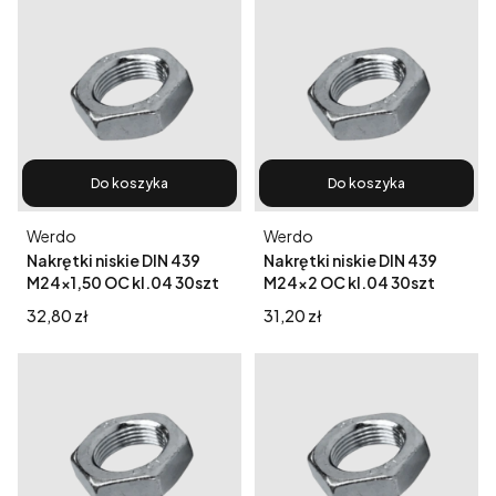
Do koszyka
Do koszyka
Producent
Producent
Werdo
Werdo
Nakrętki niskie DIN 439
Nakrętki niskie DIN 439
M24x1,50 OC kl.04 30szt
M24x2 OC kl.04 30szt
Cena
Cena
32,80 zł
31,20 zł