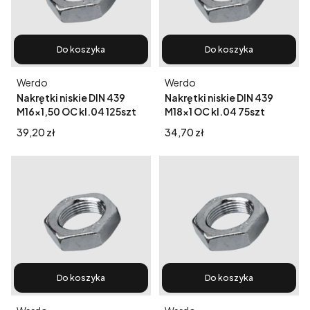
Do koszyka
Do koszyka
Producent
Producent
Werdo
Werdo
Nakrętki niskie DIN 439
Nakrętki niskie DIN 439
M16x1,50 OC kl.04 125szt
M18x1 OC kl.04 75szt
Cena
Cena
39,20 zł
34,70 zł
Do koszyka
Do koszyka