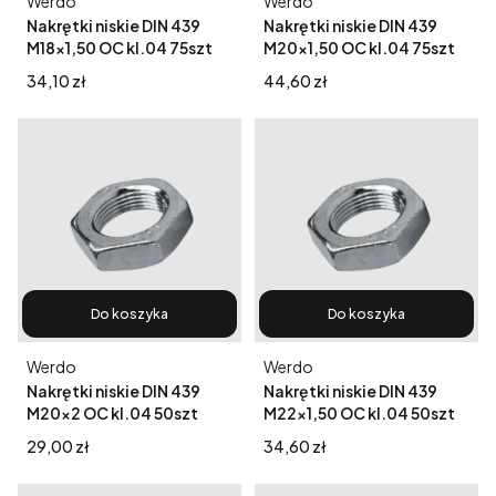
Producent
Producent
Werdo
Werdo
Nakrętki niskie DIN 439
Nakrętki niskie DIN 439
M18x1,50 OC kl.04 75szt
M20x1,50 OC kl.04 75szt
Cena
Cena
34,10 zł
44,60 zł
Do koszyka
Do koszyka
Producent
Producent
Werdo
Werdo
Nakrętki niskie DIN 439
Nakrętki niskie DIN 439
M20x2 OC kl.04 50szt
M22x1,50 OC kl.04 50szt
Cena
Cena
29,00 zł
34,60 zł