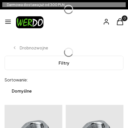
Darmowa dostawa już od 300 PLN.
Produ
Menu
Zaloguj się
Kos
Drobnozwojne
Filtry
Lista produktów
Sortowanie:
Domyślne