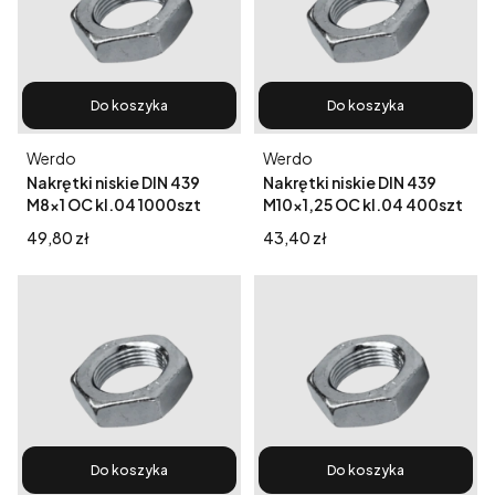
Do koszyka
Do koszyka
Producent
Producent
Werdo
Werdo
Nakrętki niskie DIN 439
Nakrętki niskie DIN 439
M8x1 OC kl.04 1000szt
M10x1,25 OC kl.04 400szt
Cena
Cena
49,80 zł
43,40 zł
Do koszyka
Do koszyka