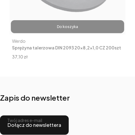
Do koszyka
Producent
Werdo
Sprężyna talerzowa DIN 2093 20x8,2x1,0 CZ 200szt
Cena
37,10 zł
Zapis do newsletter
Twój adres e-mail
Dołącz do newslettera