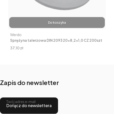
Do koszyka
Producent
Werdo
Sprężyna talerzowa DIN 2093 20x8,2x1,0 CZ 200szt
Cena
37,10 zł
Zapis do newsletter
Twój adres e-mail
Dołącz do newslettera