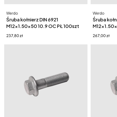
Producent
Producent
Werdo
Werdo
Śruba kołnierz DIN 6921
Śruba kołn
M12x1.50x50 10.9 OC PŁ 100szt
M12x1.50x
Cena
Cena
237,80 zł
267,00 zł