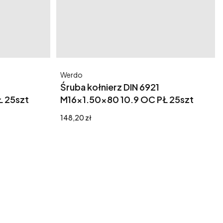
Producent
Werdo
Śruba kołnierz DIN 6921
Ł 25szt
M16x1.50x80 10.9 OC PŁ 25szt
Cena
148,20 zł