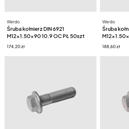
Producent
Producent
Werdo
Werdo
Śruba kołnierz DIN 6921
Śruba kołn
M12x1.50x90 10.9 OC PŁ 50szt
M12x1.50x
Cena
Cena
174,20 zł
188,60 zł