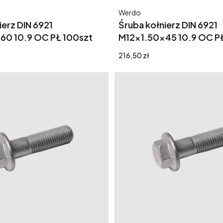
Producent
Werdo
ierz DIN 6921
Śruba kołnierz DIN 6921
60 10.9 OC PŁ 100szt
M12x1.50x45 10.9 OC P
Cena
216,50 zł