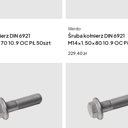
Producent
Werdo
ierz DIN 6921
Śruba kołnierz DIN 6921
70 10.9 OC PŁ 50szt
M14x1.50x80 10.9 OC P
Cena
229,40 zł