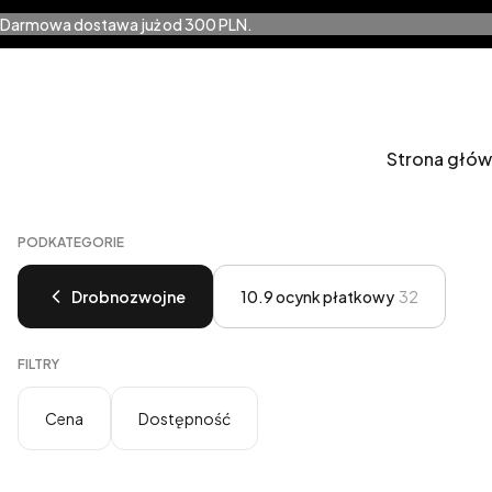
Darmowa dostawa już od 300 PLN.
Strona głó
PODKATEGORIE
Drobnozwojne
10.9 ocynk płatkowy
32
FILTRY
Cena
Dostępność
Koniec filtrów