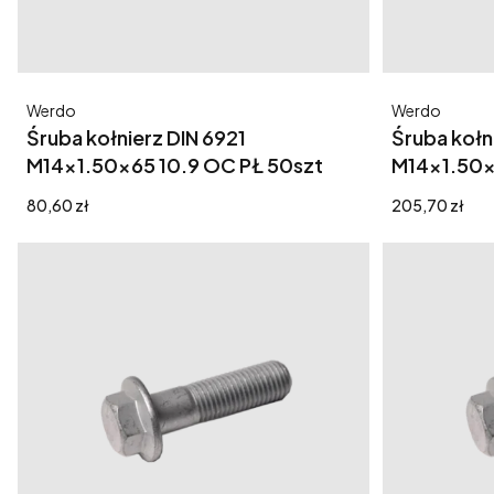
Producent
Producent
Werdo
Werdo
Śruba kołnierz DIN 6921
Śruba kołn
M14x1.50x65 10.9 OC PŁ 50szt
M14x1.50x
Cena
Cena
80,60 zł
205,70 zł