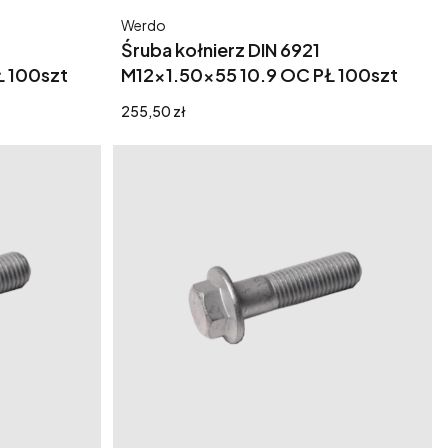
Producent
Werdo
Śruba kołnierz DIN 6921
Ł 100szt
M12x1.50x55 10.9 OC PŁ 100szt
Cena
255,50 zł