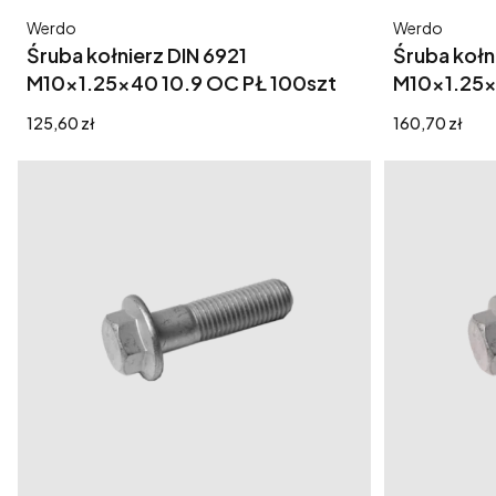
Producent
Producent
Werdo
Werdo
Śruba kołnierz DIN 6921
Śruba kołn
M10x1.25x40 10.9 OC PŁ 100szt
M10x1.25x
Cena
Cena
125,60 zł
160,70 zł