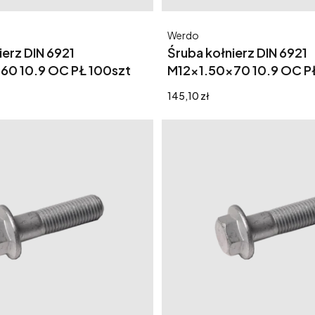
Producent
Werdo
ierz DIN 6921
Śruba kołnierz DIN 6921
60 10.9 OC PŁ 100szt
M12x1.50x70 10.9 OC P
Cena
145,10 zł