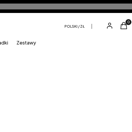
Produ
Zaloguj się
Kos
POLSKI / ZŁ
adki
Zestawy