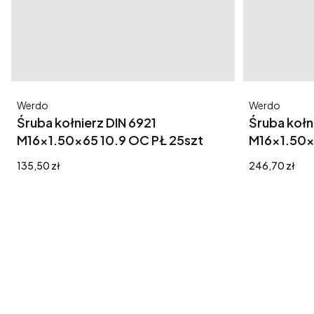
Producent
Producent
Werdo
Werdo
Śruba kołnierz DIN 6921
Śruba kołn
M16x1.50x65 10.9 OC PŁ 25szt
M16x1.50x
Cena
Cena
135,50 zł
246,70 zł