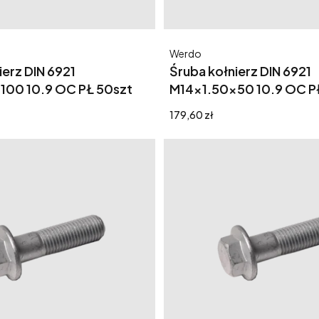
Producent
Werdo
ierz DIN 6921
Śruba kołnierz DIN 6921
100 10.9 OC PŁ 50szt
M14x1.50x50 10.9 OC P
Cena
179,60 zł