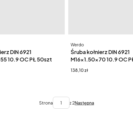
Producent
Werdo
ierz DIN 6921
Śruba kołnierz DIN 6921
55 10.9 OC PŁ 50szt
M16x1.50x70 10.9 OC P
Cena
138,10 zł
Strona
z 2
Następna