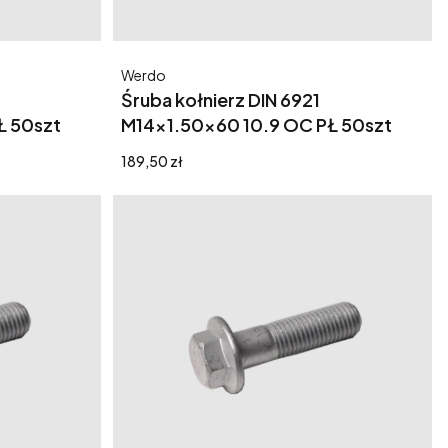
Producent
Werdo
Śruba kołnierz DIN 6921
Ł 50szt
M14x1.50x60 10.9 OC PŁ 50szt
Cena
189,50 zł