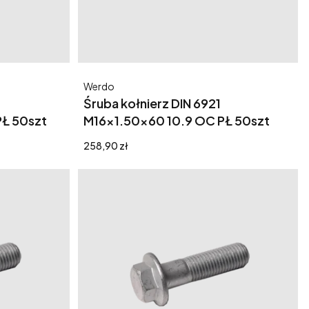
Producent
Werdo
Śruba kołnierz DIN 6921
PŁ 50szt
M16x1.50x60 10.9 OC PŁ 50szt
Cena
258,90 zł