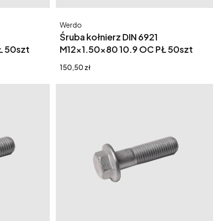
Producent
Werdo
Śruba kołnierz DIN 6921
Ł 50szt
M12x1.50x80 10.9 OC PŁ 50szt
Cena
150,50 zł