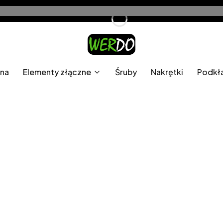
wna
Elementy złączne
Śruby
Nakrętki
Podkł