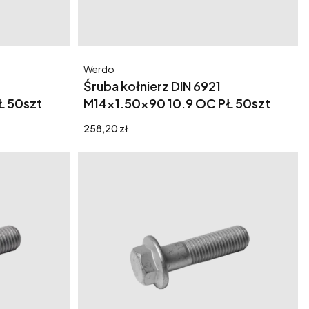
Producent
Werdo
Śruba kołnierz DIN 6921
Ł 50szt
M14x1.50x90 10.9 OC PŁ 50szt
Cena
258,20 zł