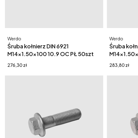
Producent
Producent
Werdo
Werdo
Śruba kołnierz DIN 6921
Śruba kołn
M14x1.50x100 10.9 OC PŁ 50szt
M14x1.50x
Cena
Cena
276,30 zł
283,80 zł