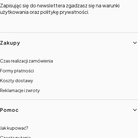
Zapisując się do newslettera zgadzasz się na warunki
użytkowania oraz politykę prywatności.
Linki w stopce
Zakupy
Czas realizacji zamówienia
Formy płatności
Koszty dostawy
Reklamacje i zwroty
Pomoc
Jak kupować?
Częste pytania