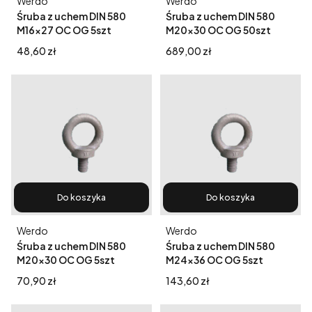
Producent
Producent
Werdo
Werdo
Śruba z uchem DIN 580
Śruba z uchem DIN 580
M16x27 OC OG 5szt
M20x30 OC OG 50szt
Cena
Cena
48,60 zł
689,00 zł
Do koszyka
Do koszyka
Producent
Producent
Werdo
Werdo
Śruba z uchem DIN 580
Śruba z uchem DIN 580
M20x30 OC OG 5szt
M24x36 OC OG 5szt
Cena
Cena
70,90 zł
143,60 zł