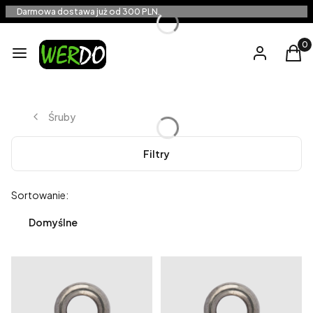
Darmowa dostawa już od 300 PLN.
Produ
Menu
Zaloguj się
Kos
Śruby
Filtry
Lista produktów
Sortowanie:
Domyślne