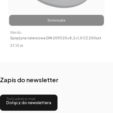
Do koszyka
Producent
Werdo
Sprężyna talerzowa DIN 2093 20x8,2x1,0 CZ 200szt
Cena
37,10 zł
Zapis do newsletter
Twój adres e-mail
Dołącz do newslettera