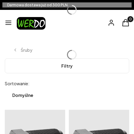
Darmowa dostawa już od 300 PLN.
Produ
Menu
Zaloguj się
Kos
Śruby
Filtry
Lista produktów
Sortowanie:
Domyślne