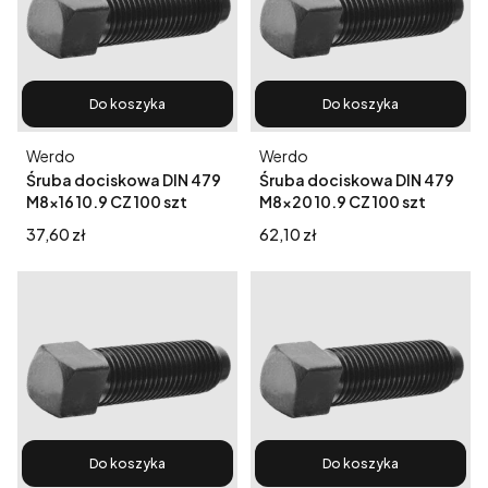
Do koszyka
Do koszyka
Producent
Producent
Werdo
Werdo
Śruba dociskowa DIN 479
Śruba dociskowa DIN 479
M8x16 10.9 CZ 100 szt
M8x20 10.9 CZ 100 szt
Cena
Cena
37,60 zł
62,10 zł
Do koszyka
Do koszyka