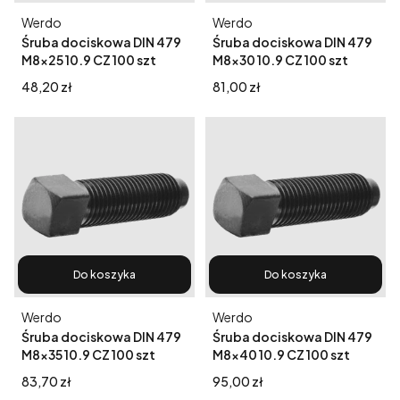
Producent
Producent
Werdo
Werdo
Śruba dociskowa DIN 479
Śruba dociskowa DIN 479
M8x25 10.9 CZ 100 szt
M8x30 10.9 CZ 100 szt
Cena
Cena
48,20 zł
81,00 zł
Do koszyka
Do koszyka
Producent
Producent
Werdo
Werdo
Śruba dociskowa DIN 479
Śruba dociskowa DIN 479
M8x35 10.9 CZ 100 szt
M8x40 10.9 CZ 100 szt
Cena
Cena
83,70 zł
95,00 zł