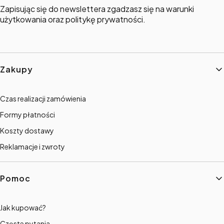
Zapisując się do newslettera zgadzasz się na warunki
użytkowania oraz politykę prywatności.
Linki w stopce
Zakupy
Czas realizacji zamówienia
Formy płatności
Koszty dostawy
Reklamacje i zwroty
Pomoc
Jak kupować?
Częste pytania