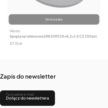
Do koszyka
Producent
Werdo
Sprężyna talerzowa DIN 2093 20x8,2x1,0 CZ 200szt
Cena
37,10 zł
Zapis do newsletter
Twój adres e-mail
Dołącz do newslettera