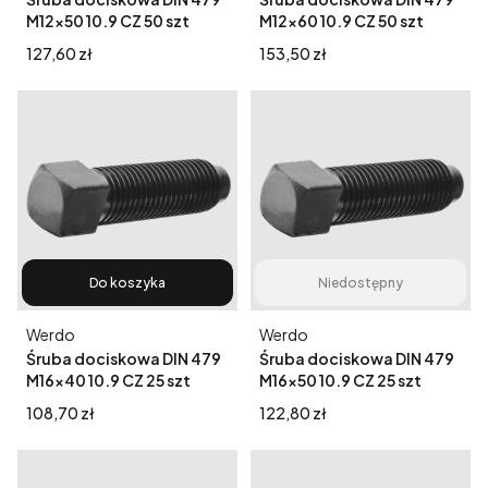
M12x50 10.9 CZ 50 szt
M12x60 10.9 CZ 50 szt
Cena
Cena
127,60 zł
153,50 zł
Do koszyka
Niedostępny
Producent
Producent
Werdo
Werdo
Śruba dociskowa DIN 479
Śruba dociskowa DIN 479
M16x40 10.9 CZ 25 szt
M16x50 10.9 CZ 25 szt
Cena
Cena
108,70 zł
122,80 zł