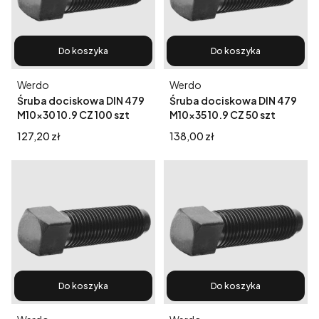
Do koszyka
Do koszyka
Producent
Producent
Werdo
Werdo
Śruba dociskowa DIN 479
Śruba dociskowa DIN 479
M10x30 10.9 CZ 100 szt
M10x35 10.9 CZ 50 szt
Cena
Cena
127,20 zł
138,00 zł
Do koszyka
Do koszyka